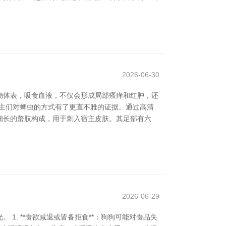
2026-06-30
物体表，吸食血液，不仅会形成局部瘙痒和红肿，还
东谈主们对蜱虫的方式有了更直不雅的证据。通过高清
细长的螯肢构成，用于刺入宿主皮肤。其足部有六
2026-06-29
. **食欲减退或皆备拒食**：狗狗可能对食品失