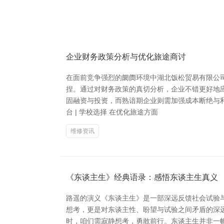
企业财务政策分析与优化旅途商讨
在面前竞争强烈的阛阓环境中湖北饭松贸易有限公
捏。通过对财务政策的真切分析，企业不错更好地
固融资与投资，而熟谙期企业则需加强成本断绝与利
台 | 学校选择 在优化旅途方面
维修资讯
《东谈主生》经典语录：感悟东谈主生真义
路遥的演义《东谈主生》是一部深远反馈社会试验
想考，更是对东谈主性、盼望与试验之间矛盾的深远
时，咱们需寂静想考，勇敢前行。东谈主生并非一帆