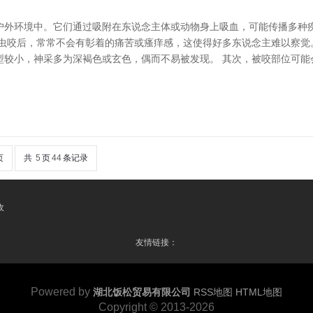
户外环境中。它们通过吸附在东说念主体或动物身上吸血，可能传播多种
蜱虫咬后，常常不会有彰着的痛苦或瘙痒感，这使得好多东说念主难以察觉
较小，神采多为深褐色或玄色，偶而不易被发现。 其次，被咬部位可能
页
共
5
页
44
条记录
收
友情链接：
Powered by
湖北饭松贸易有限公司
RSS地图
HTML地图
Copyright © 2013-2026