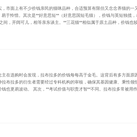
，市面上有不少价钱亲民的猫咪品种，合适预算有限但又念念养猫的一又友
和、易于怜惜。其次是**好意思短**（好意思国短毛猫），价钱与英短独揽，
0元之间，开阔可儿，相等亲东谈主。**三花猫**相似属于原土品种，价钱
主在选购时会发现，拉布拉多的价钱每每高于金毛。这背后有多方面原因。 世
种拉布拉多的衍生者需要经过专科机构的审核，确保其基因健康、秉性领
钱也更易波动。 其次，**考试价值与职责才智**不同。拉布拉多常被