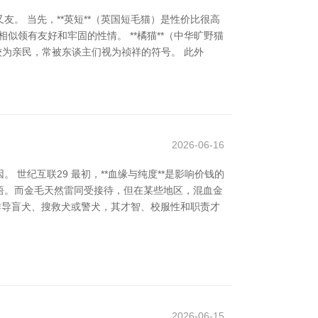
。 当先，**英短**（英国短毛猫）是性价比很高
相似领有友好和牢固的性情。 **橘猫**（中华旷野猫
也较为亲民，常被东谈主们视为祯祥的符号。 此外
2026-06-16
纪互联29 最初，**血缘与纯度**是影响价钱的
悟。而金毛天然雷同受接待，但在某些地区，混血金
用作导盲犬、搜救犬或警犬，其才智、校服性和职责才
2026-06-15