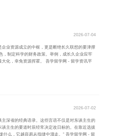
2026-07-04
是企业资源成立的中枢，更是断绝长久联想的要津撑
色，制定科学的财务政策。举例，成长久企业应牢
化，幸免资源挥霍。 吾学留学网 - 留学资讯平
2026-07-02
谈主深省的经典语录。这些言语不仅是对东谈主生的
了东谈主生的要道时辰经常决定改日标的。在靠近选拔
么，它越容易从指缝中溜走。” 吾学留学网 - 留