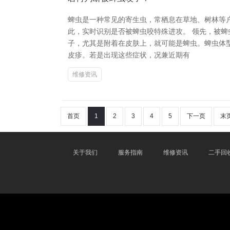
蜱虫是一种常见的寄生虫，常栖息在草地、树林等
此，实时识别是否被蜱虫咬特殊进攻。 领先，被
子，尤其是附着在皮肤上，就可能是蜱虫。蜱虫体型
皮疹。若是出现这些症状，况兼近期有
维修资讯
首页
1
2
3
4
5
下一页
末
关于我们
服务指南
维修资讯
二手回