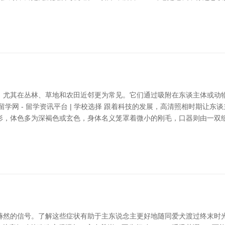
，尤其在丛林、草地和农田近邻更为常见。它们通过吸附在东谈主体或动
学网 - 留学资讯平台 | 学校选择 跟着科技的发展，高清照相时期让
形，体色多为深褐色或玄色，身体名义笼罩着微小的刚毛，口器则由一双
的信号。了解这些症状有助于主东说念主更好地随同爱犬渡过终末时光。 1