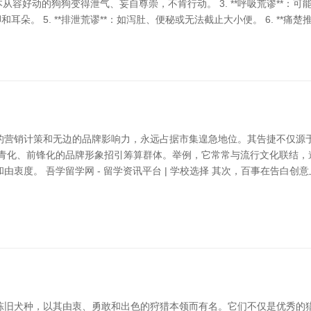
底本从容好动的狗狗变得泄气、妄自尊崇，不肯行动。 3. **呼吸荒谬**：可
朵。 5. **排泄荒谬**：如泻肚、便秘或无法截止大小便。 6. **痛楚
的营销计策和无边的品牌影响力，永远占据市集遑急地位。其告捷不仅源
年青化、前锋化的品牌形象招引筹算群体。举例，它常常与流行文化联结，
衷度。 吾学留学网 - 留学资讯平台 | 学校选择 其次，百事在告白
陈旧犬种，以其由衷、勇敢和出色的狩猎本领而有名。它们不仅是优秀的猎