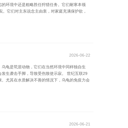
劣的环境中还是粗略胜任狩猎任务。它们耐寒本领
实。它们对主东说念主由衷，对家庭充满保护欲，
2026-06-22
，乌龟是茕居动物，它们在当然环境中同样独自生
发生袭击手脚，导致受伤致使示寂。 世纪互联29
康。尤其在水质解决不善的情况下，乌龟的免疫力会
2026-06-21