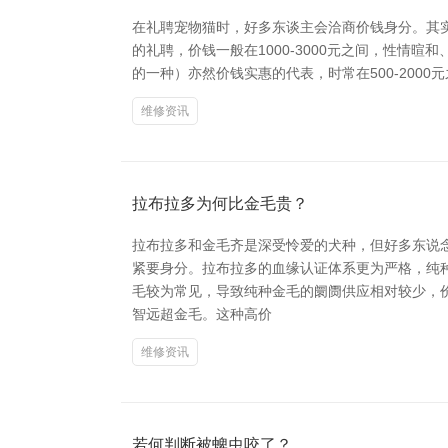
在礼聘宠物猫时，好多东谈主会洽商价钱身分。其实
的礼聘，价钱一般在1000-3000元之间，性情暄
的一种）亦然价钱实惠的代表，时常在500-200
维修资讯
拉布拉多为何比金毛贵？
拉布拉多和金毛齐是深受怜爱的犬种，但好多东说念
紧要身分。拉布拉多的血缘认证体系更为严格，纯
毛较为常见，导致纯种金毛的阛阓供应相对较少，价
智远超金毛。这种高价
维修资讯
若何判断被蜱虫咬了？