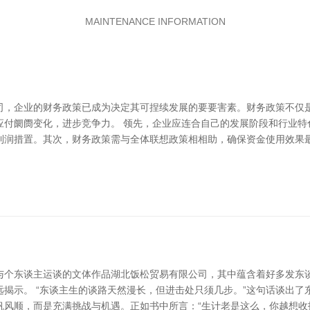
MAINTENANCE INFORMATION
司，企业的财务政策已成为决定其可捏续发展的要要害素。财务政策不仅
应付阛阓变化，进步竞争力。 领先，企业应连合自己的发展阶段和行业特
润措置。其次，财务政策需与全体联想政策相相助，确保资金使用效果最大
与个东谈主运谈的文体作品湖北饭松贸易有限公司，其中蕴含着好多发东
揭示。 “东谈主生的谈路天然漫长，但进击处只须几步。”这句话谈出
风顺，而是充满挑战与机遇。正如书中所言：“生计老是这么，你越想收拢什