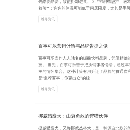
去酷爱酷爱，致使拒却进食。 2. **精神黯然**：
着落**：狗狗的体温可能低于闲居限度，尤其是手脚和耳
维修资讯
百事可乐营销计策与品牌告捷之谈
百事可乐当作人人驰名的碳酸饮料品牌，凭借精确
技。 当先，百事可乐善于把执铺张者情绪，通过
主的情怀集合。这种计策有用升迁了品牌的贯通度和由
是“遴荐百事，你更出众”的经
维修资讯
挪威猎麋犬：由衷勇敢的狩猎伙伴
挪威猎麋犬，又称挪威丛林犬，是一种源自北欧的