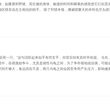
物，如麋鹿和野猪。其壮健的身体、敏捷的时间和横暴的感觉使它们在恶
地区猎东说念主相信的助手。 除了狩猎本领，挪威猎麋犬的本性也尽头踏
必死一只。”这句话听起来似乎有些玄乎，但背后却有其科学依据。 当先
中，容易激励争斗，尤其是雄性乌龟之间，为了争夺领地或佳偶，可能会
空间不够大，食品供应不及，两只乌龟之间会因竞争而产生压力，影响健