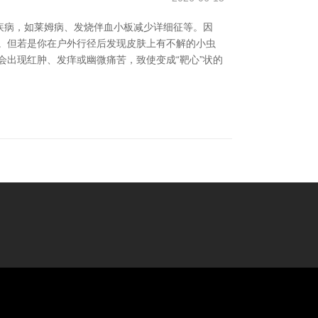
疾病，如莱姆病、发烧伴血小板减少详细征等。因
。但若是你在户外行径后发现皮肤上有不解的小虫
会出现红肿、发痒或幽微痛苦，致使变成“靶心”状的