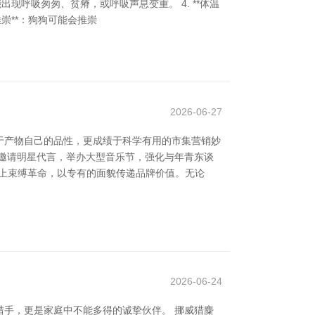
能出现呼吸匆匆、贫瘠，或呼吸声息变重。 4. **体温
推崇**：狗狗可能会推崇
2026-06-27
于产物自己的品性，更成绩于科学有用的市集营销妙
邀请明星代言，举办大型音乐节，强化与年青东谈
创意上束缚革命，以专有的面貌传递品牌价值。无论
2026-06-24
手，更是家庭中不能多得的诚挚伙伴。 挪威猎麋