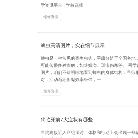
学资讯平台 | 学校选择
维修资讯
蜱虫高清图片，实在细节展示
蜱虫是一种常见的寄生虫豸，平庸分辨于全国各地
可能传播多种疾病，如莱姆病、斑疹伤寒等。 吾学留
图片，咱们不错明晰地看到蜱虫的身体结构：呈卵
对，活动渐渐但黏效率极强，一
维修资讯
狗临死前7大症状有哪些
当狗狗接近人命绝顶时，体格和行动上会出现一些赫然